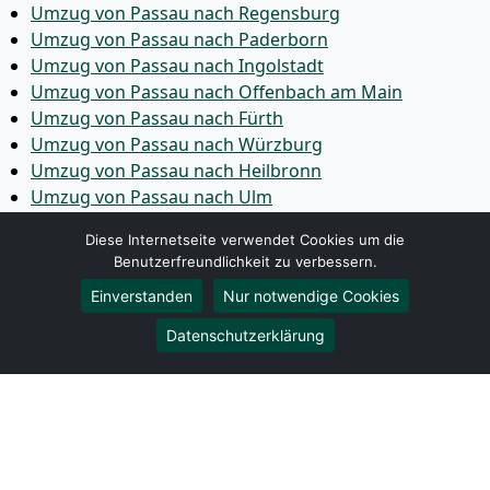
Umzug von Passau nach Regensburg
Umzug von Passau nach Paderborn
Umzug von Passau nach Ingolstadt
Umzug von Passau nach Offenbach am Main
Umzug von Passau nach Fürth
Umzug von Passau nach Würzburg
Umzug von Passau nach Heilbronn
Umzug von Passau nach Ulm
Umzug von Passau nach Pforzheim
Diese Internetseite verwendet Cookies um die
Umzug von Passau nach Wolfsburg
Benutzerfreundlichkeit zu verbessern.
Umzug von Passau nach Bottrop
Einverstanden
Nur notwendige Cookies
Umzug von Passau nach Göttingen
Umzug von Passau nach Reutlingen
Datenschutzerklärung
Umzug von Passau nach Bremer­haven
Umzug von Passau nach Koblenz
Umzug von Passau nach Erlangen
Umzug von Passau nach Bergisch Gladbach
Umzug von Passau nach Remscheid
Umzug von Passau nach Jena