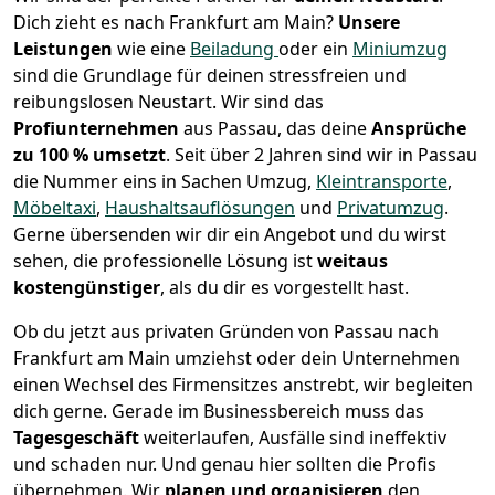
Dich zieht es nach Frankfurt am Main?
Unsere
Leistungen
wie eine
Beiladung
oder ein
Miniumzug
sind die Grundlage für deinen stressfreien und
reibungslosen Neustart.
Wir sind das
Profiunternehmen
aus Passau, das deine
Ansprüche
zu 100 % umsetzt
. Seit über 2 Jahren sind wir in Passau
die Nummer eins in Sachen Umzug,
Kleintransporte
,
Möbeltaxi
,
Haushaltsauflösungen
und
Privatumzug
.
Gerne übersenden wir dir ein Angebot und du wirst
sehen, die professionelle Lösung ist
weitaus
kostengünstiger
, als du dir es vorgestellt hast.
Ob du jetzt aus privaten Gründen von Passau nach
Frankfurt am Main umziehst oder dein Unternehmen
einen Wechsel des Firmensitzes anstrebt, wir begleiten
dich gerne. Gerade im Businessbereich muss das
Tagesgeschäft
weiterlaufen, Ausfälle sind ineffektiv
und schaden nur. Und genau hier sollten die Profis
übernehmen.
Wir
planen und organisieren
den