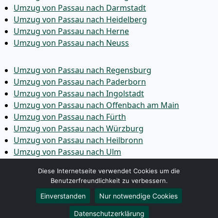
Umzug von Passau nach Darmstadt
Umzug von Passau nach Heidelberg
Umzug von Passau nach Herne
Umzug von Passau nach Neuss
Umzug von Passau nach Regensburg
Umzug von Passau nach Paderborn
Umzug von Passau nach Ingolstadt
Umzug von Passau nach Offenbach am Main
Umzug von Passau nach Fürth
Umzug von Passau nach Würzburg
Umzug von Passau nach Heilbronn
Umzug von Passau nach Ulm
Umzug von Passau nach Pforzheim
Diese Internetseite verwendet Cookies um die
Umzug von Passau nach Wolfsburg
Benutzerfreundlichkeit zu verbessern.
Umzug von Passau nach Bottrop
Einverstanden
Nur notwendige Cookies
Umzug von Passau nach Göttingen
Umzug von Passau nach Reutlingen
Datenschutzerklärung