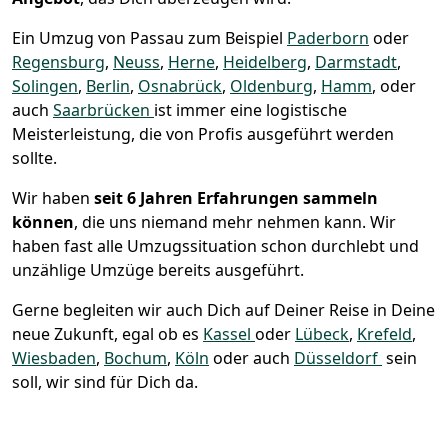
Ein Umzug von Passau zum Beispiel
Paderborn
oder
Regensburg
,
Neuss
,
Herne
,
Heidelberg
,
Darmstadt
,
Solingen
,
Berlin
,
Osnabrück
,
Oldenburg
,
Hamm
, oder
auch
Saarbrücken
ist immer eine logistische
Meisterleistung, die von Profis ausgeführt werden
sollte.
Wir haben
seit
6 Jahren Erfahrungen sammeln
können
, die uns niemand mehr nehmen kann. Wir
haben fast alle Umzugssituation schon durchlebt und
unzählige Umzüge bereits ausgeführt.
Gerne begleiten wir auch Dich auf Deiner Reise in Deine
neue Zukunft, egal ob es
Kassel
oder
Lübeck
,
Krefeld
,
Wiesbaden
,
Bochum
,
Köln
oder auch
Düsseldorf
sein
soll, wir sind für Dich da.