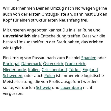
Wir übernehmen Deinen Umzug nach Norwegen gerne
auch von der ersten Umzugskiste an, dann hast Du den
Kopf für einen strukturierten Neuanfang frei.
Mit unseren Angeboten kannst Du in aller Ruhe und
unverbindlich
eine Entscheidung treffen. Dass wir die
besten Umzugshelfer in der Stadt haben, das erleben
wir täglich.
Ein Umzug von Passau nach zum Beispiel
Spanien
oder
Portugal
,
Dänemark
,
Österreich
,
Frankreich
,
Niederlande
,
Italien
,
Griechenland
,
Türkei
,
England
,
Schweden
, oder auch
Polen
ist immer eine logistische
Meisterleistung, die von Profis ausgeführt werden
sollte, wir dürfen
Schweiz
und
Luxemburg
nicht
vergessen.