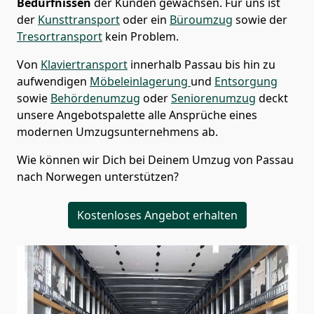
Bedürfnissen
der Kunden gewachsen. Für uns ist
der
Kunsttransport
oder ein
Büroumzug
sowie der
Tresortransport
kein Problem.
Von
Klaviertransport
innerhalb
Passau
bis hin zu
aufwendigen
Möbeleinlagerung
und
Entsorgung
sowie
Behördenumzug
oder
Seniorenumzug
deckt
unsere Angebotspalette alle Ansprüche eines
modernen Umzugsunternehmens ab.
Wie können wir Dich bei Deinem Umzug von
Passau
nach Norwegen
unterstützen?
Kostenloses Angebot erhalten